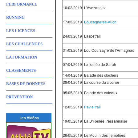
PERFORMANCE
10/03/2019
L'Avezanaise
RUNNING
17/03/2019
Boucagnères-Auch
LES LICENCES
24/03/2019
Laspetrail
LES CHALLENGES
31/03/2019
Lou Coursayre de l'Armagnac
LA FORMATION
07/04/2019
La foulée de Sarah
CLASSEMENTS
14/04/2019
Balade des clochers
28/04/2019
La course du clocher
BASES DE DONNEES
05/05/2019
Balade des coteaux
PREVENTION
12/05/2019
Pavie trail
Les Vidéos
19/05/2019
La D'Foulée Pessannaise
26/05/2019
Le Moulin des Templiers