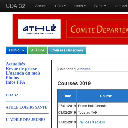
CDA 32
Accueil
CDR
Liens
Clubs
Contact
Fil Info
A la une
Courses Gersoises
Actualités
Revue de presse
Calendrier
Archives
L'agenda du mois
Photos
Courses 2019
Infos FFA
CDA 32
Date
Course
27/01/2019
Primo trail Gersois
ATHLE LOISIRS SANTE
03/02/2019
Tous au TAF
L'ATHLE DES JEUNES
17/02/2019
Trail des 3 soleils