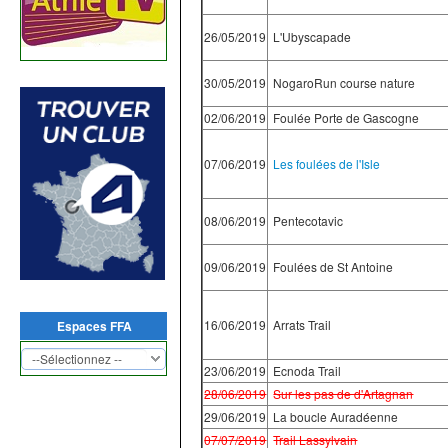
26/05/2019
L'Ubyscapade
30/05/2019
NogaroRun course nature
02/06/2019
Foulée Porte de Gascogne
07/06/2019
Les foulées de l'Isle
08/06/2019
Pentecotavic
09/06/2019
Foulées de St Antoine
16/06/2019
Arrats Trail
Espaces FFA
23/06/2019
Ecnoda Trail
28/06/2019
Sur les pas de d'Artagnan
29/06/2019
La boucle Auradéenne
07/07/2019
Trail Lassylvain