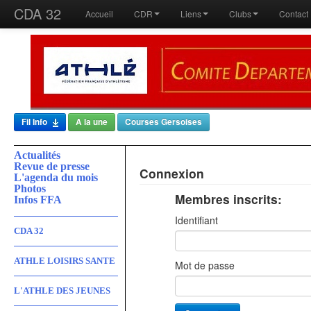
CDA 32
Accueil
CDR
Liens
Clubs
Contact
Fil Info
A la une
Courses Gersoises
Actualités
Revue de presse
Connexion
L'agenda du mois
Photos
Membres inscrits:
Infos FFA
Identifiant
CDA 32
ATHLE LOISIRS SANTE
Mot de passe
L'ATHLE DES JEUNES