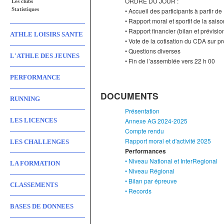
ORDRE DU JOUR :
Les clubs
Statistiques
• Accueil des participants à partir d
• Rapport moral et sportif de la sai
• Rapport financier (bilan et prévisio
ATHLE LOISIRS SANTE
• Vote de la cotisation du CDA sur p
• Questions diverses
L'ATHLE DES JEUNES
• Fin de l’assemblée vers 22 h 00
PERFORMANCE
DOCUMENTS
RUNNING
Présentation
LES LICENCES
Annexe AG 2024-2025
Compte rendu
Rapport moral et d'activité 2025
LES CHALLENGES
Performances
• Niveau National et InterRegional
LA FORMATION
• Niveau Régional
• Bilan par épreuve
CLASSEMENTS
• Records
BASES DE DONNEES