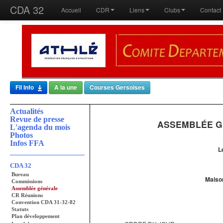
CDA 32
Accueil
CDR
Liens
Clubs
Contact
Fil Info
A la une
Courses Gersoises
Actualités
Revue de presse
ASSEMBLÉE G
L'agenda du mois
Photos
Infos FFA
L
CDA 32
Bureau
Maiso
Commissions
Assemblée générale
CR Réunions
Convention CDA 31-32-82
Statuts
Plan développement