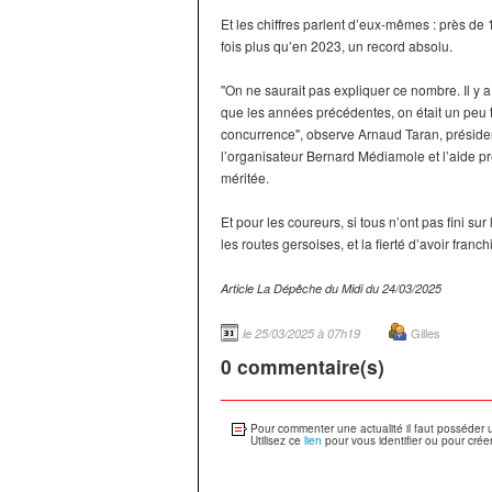
Et les chiffres parlent d’eux-mêmes : près de
fois plus qu’en 2023, un record absolu.
"On ne saurait pas expliquer ce nombre. Il y a
que les années précédentes, on était un peu t
concurrence", observe Arnaud Taran, président 
l’organisateur Bernard Médiamole et l’aide
méritée.
Et pour les coureurs, si tous n’ont pas fini s
les routes gersoises, et la fierté d’avoir franchi
Article La Dépêche du Midi du 24/03/2025
Gilles
le 25/03/2025 à 07h19
0 commentaire(s)
Pour commenter une actualité il faut posséder 
Utilisez ce
lien
pour vous identifier ou pour crée