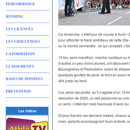
PERFORMANCE
RUNNING
LES LICENCES
Ce dimanche, c’était jour de course à Auch ! 
pour affronter le tracé ambitieux de cette 35e
LES CHALLENGES
ou la montre connectée : ce qui comptait, c’étai
LA FORMATION
10 km, semi-marathon, marche nordique ou ha
d’autres un peu moins jeunes, ont découvert le 
CLASSEMENTS
Boucagnères et Peyloubère, avant de stopper
quelques gouttes de pluie, le front en sueur et
BASES DE DONNEES
allé jusqu’au bout.
PREVENTION
Car, selon les profils, qu’il s’agisse d’un 10
résolution de 2025, un défi personnel ou une 
un semi, c’était dur mais heureuse d’avoir pu 
Les Vidéos
Et pour franchir les derniers mètres, chacun 
main, parents accompagnant leurs enfants, ou