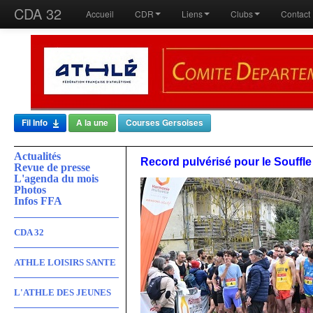
CDA 32
Accueil
CDR
Liens
Clubs
Contact
Fil Info
A la une
Courses Gersoises
Actualités
Record pulvérisé pour le Souffl
Revue de presse
L'agenda du mois
Photos
Infos FFA
CDA 32
ATHLE LOISIRS SANTE
L'ATHLE DES JEUNES