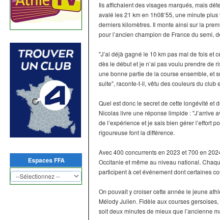
Ils affichaient des visages marqués, mais dé
avalé les 21 km en 1h08’55, une minute plus v
derniers kilomètres. Il monte ainsi sur la p
pour l’ancien champion de France du semi, d
"J’ai déjà gagné le 10 km pas mal de fois et ce
dès le début et je n’ai pas voulu prendre de ris
une bonne partie de la course ensemble, et sur 
suite", raconte-t-il, vêtu des couleurs du club
Quel est donc le secret de cette longévité et d
Nicolas livre une réponse limpide : "J’arrive 
de l’expérience et je sais bien gérer l’effort p
rigoureuse font la différence.
Avec 400 concurrents en 2023 et 700 en 2024,
Espaces FFA
Occitanie et même au niveau national. Chaqu
participent à cet événement dont certaines co
On pouvait y croiser cette année le jeune ath
Mélody Julien. Fidèle aux courses gersoises,
soit deux minutes de mieux que l’ancienne 